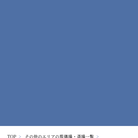
クレジットカード
現金払い
分割払い
金利0%
手数料0円%
金利手数料は吹公社が負担致します
TOP
その他のエリアの葬儀場・斎場一覧